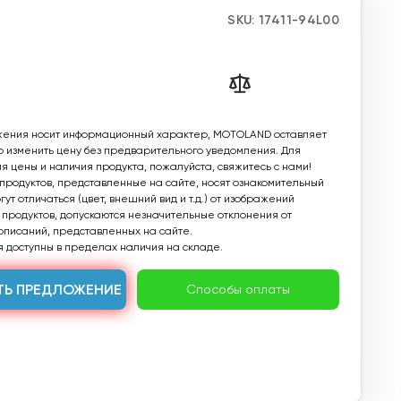
SKU:
17411-94L00
ения носит информационный характер, MOTOLAND оставляет
о изменить цену без предварительного уведомления. Для
 цены и наличия продукта, пожалуйста, свяжитесь с нами!
родуктов, представленные на сайте, носят ознакомительный
ут отличаться (цвет, внешний вид и т.д.) от изображений
продуктов, допускаются незначительные отклонения от
описаний, представленных на сайте.
 доступны в пределах наличия на складе.
ТЬ ПРЕДЛОЖЕНИЕ
Способы оплаты