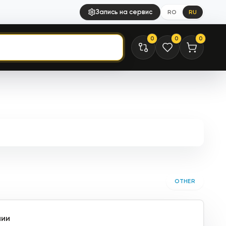
Запись на сервис
RO
RU
0
0
0
OTHER
чии