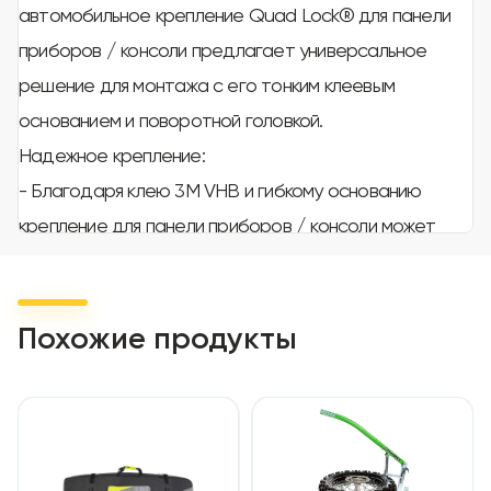
автомобильное крепление Quad Lock® для панели
приборов / консоли предлагает универсальное
решение для монтажа с его тонким клеевым
основанием и поворотной головкой.
Надежное крепление:
- Благодаря клею 3M VHB и гибкому основанию
крепление для панели приборов / консоли может
прилипать к плоским и слегка изогнутым
поверхностям. Ознакомьтесь с нашими
рекомендациями по выбору поверхности для
Похожие продукты
получения дополнительной информации, чтобы
выбрать правильную поверхность и угол крепления.
Регулируемый угол обзора:
- Шарнирное соединение с одним шарниром