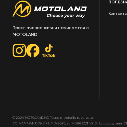
ПОЛЕЗН
Контакт
Приключение жизни начинается с
MOTOLAND
©
2024 MOTOLAND.MD Toate drepturile rezervate.
S.C. NAMAIAN DEG S.R.L.MD-2093, str. NEGRUZZI 40 ,S.Hulboaca, mun. C