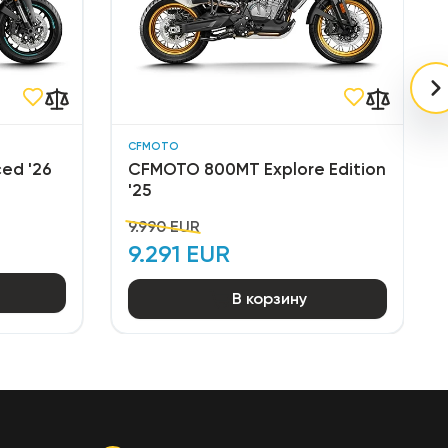
CFMOTO
ed '26
CFMOTO 800MT Explore Edition
'25
9.990 EUR
9.291 EUR
В корзину