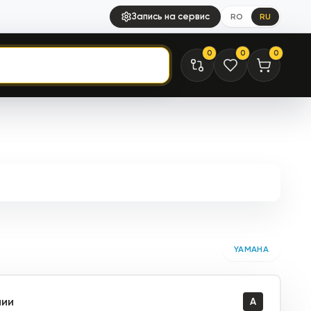
Запись на сервис
RO
RU
0
0
0
YAMAHA
чии
A