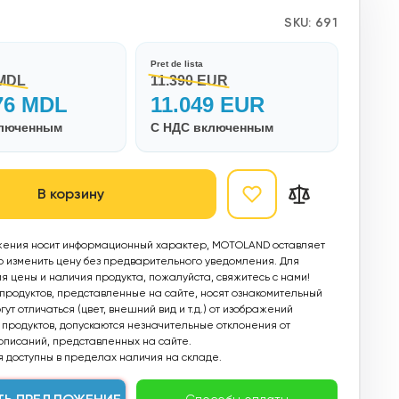
SKU:
691
Pret de lista
 MDL
11.390 EUR
76 MDL
11.049 EUR
ключенным
С НДС включенным
В корзину
ения носит информационный характер, MOTOLAND оставляет
о изменить цену без предварительного уведомления. Для
 цены и наличия продукта, пожалуйста, свяжитесь с нами!
родуктов, представленные на сайте, носят ознакомительный
ут отличаться (цвет, внешний вид и т.д.) от изображений
продуктов, допускаются незначительные отклонения от
описаний, представленных на сайте.
 доступны в пределах наличия на складе.