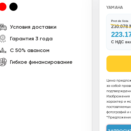
YAMAHA
Pret de lista
Условия доставки
230.078
223.1
Гарантия 3 года
С НДС в
С 50% авансом
Гибкое финансирование
Цена предлож
за собой прав
подтверждения
Изображения п
характер и мог
поставляемых 
фотографий и 
*Предложения