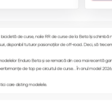
 bicicletă de curse, noile RR de curse de la Beta își schimbă 
i, disponibil tuturor pasionaților de off-road. Deci, să trec
delelor Enduro Beta și se remarcă din cea mai recentă gamă de
rformanțe de top pe circuitul de curse. . În anul model 2026,
tici care disting modelele.