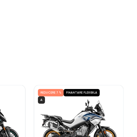
REDUCERE
7 %
FINANTARE FLEXIBILA
A