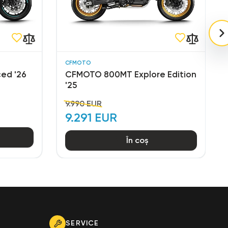
CFMOTO
ed '26
CFMOTO 800MT Explore Edition
'25
9.990 EUR
9.291 EUR
În coș
SERVICE