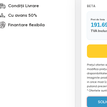
Condiții Livrare
BETA
Cu avans 50%
Pret de lista
191.6
Finantare flexibila
TVA Inclu
Prețul ofertei
modifica prețul
disponibilitat
Imaginile produ
in orice mod (
putand prezent
* Ofertele sunt 
SOLI