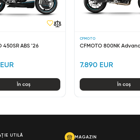
CFMOTO
 450SR ABS '26
CFMOTO 800NK Advanc
 EUR
7.890 EUR
În coș
În coș
ȚIE UTILĂ
MAGAZIN