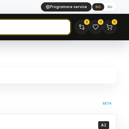
Programare service
RO
RU
0
0
0
BETA
A2