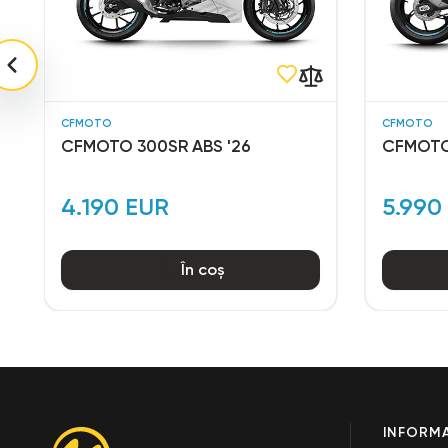
CFMOTO
CFMOTO
CFMOTO 300SR ABS '26
CFMOTO
4.190 EUR
5.990
În coș
INFORMA