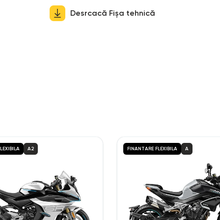
Desrcacă Fișa tehnică
LEXIBILA
A2
FINANTARE FLEXIBILA
A