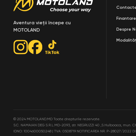
Contact
Finantare
Aventura vieții începe cu
Despre N
MOTOLAND
Modalităț
©
2024 MOTOLAND.MD Toate drepturile rezervate.
S.C. NAMAIAN DEG S.R.L.MD-2093, str. NEGRUZZI 40 ,S.Hulboaca, mun. C
IDNO: 1004600050248 | TVA: 0508719
NOTIFICAREA NR. P-28027/2022 DI