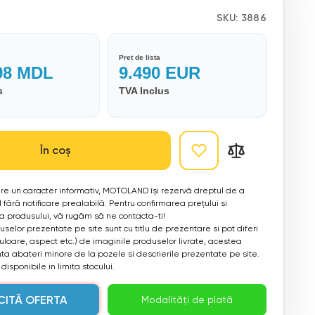
SKU:
3886
Pret de lista
98
MDL
9.490
EUR
s
TVA Inclus
În coș
 are un caracter informativ, MOTOLAND își rezervă dreptul de a
 fără notificare prealabilă. Pentru confirmarea prețului si
ea produsului, vă rugăm să ne contacta-ti!
selor prezentate pe site sunt cu titlu de prezentare si pot diferi
culoare, aspect etc.) de imaginile produselor livrate, acestea
a abateri minore de la pozele si descrierile prezentate pe site.
disponibile in limita stocului.
CITĂ OFERTA
Modalități de plată