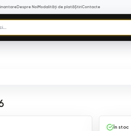
Finantare
Despre Noi
Modalități de plată
Știri
Contacte
6
În stoc