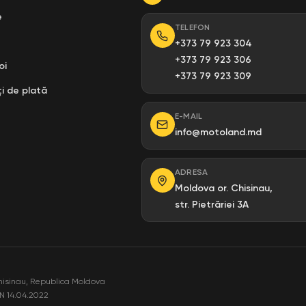
e
TELEFON
+373 79 923 304
+373 79 923 306
oi
+373 79 923 309
i de plată
E-MAIL
info@motoland.md
ADRESA
Moldova or. Chisinau,
str. Pietrăriei 3A
hisinau, Republica Moldova
N 14.04.2022