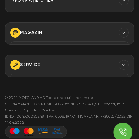
INFORMAȚIE UTILĂ
Contacte
Finantare
MAGAZIN
Despre Noi
Modalități de plată
TELEFON
+373 79 923 304
+373 79 923 306
SERVICE
+373 79 923 309
TELEFON
+373 79 923 301
E-MAIL
info@motoland.md
©
2024 MOTOLAND.MD Toate drepturile rezervate.
S.C. NAMAIAN DEG S.R.L.MD-2093, str. NEGRUZZI 40 ,S.Hulboaca, mun.
E-MAIL
Chisinau, Republica Moldova
service@motoland.md
ADRESA
IDNO: 1004600050248 | TVA: 0508719
NOTIFICAREA NR. P-28027/2022 DIN
Moldova or. Chisinau,
14.04.2022
str. Pietrăriei 3A
ADRESA
Moldova or. Chisinau,