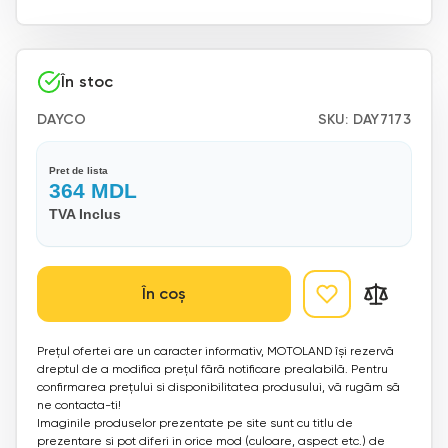
În stoc
DAYCO
SKU:
DAY7173
Pret de lista
364
MDL
TVA Inclus
În coș
Prețul ofertei are un caracter informativ, MOTOLAND își rezervă
dreptul de a modifica prețul fără notificare prealabilă. Pentru
confirmarea prețului si disponibilitatea produsului, vă rugăm să
ne contacta-ti!
Imaginile produselor prezentate pe site sunt cu titlu de
prezentare si pot diferi in orice mod (culoare, aspect etc.) de