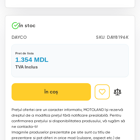
În stoc
DAYCO
SKU:
DAY8196K
Pret de lista
1.354
MDL
TVA Inclus
În coș
Prețul ofertei are un caracter informativ, MOTOLAND își rezervă
dreptul de a modifica prețul fără notificare prealabilă. Pentru
confirmarea prețului si disponibilitatea produsului, vă rugăm să
ne contacta-ti!
Imaginile produselor prezentate pe site sunt cu titlu de
prezentare si pot diferi in orice mod (culoare, aspect etc.) de