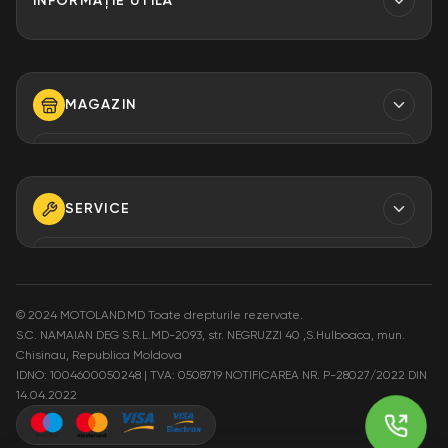
INFORMAȚIE UTILĂ
Contacte
Finantare
MAGAZIN
Despre Noi
Modalități de plată
TELEFON
+373 79 923 304
+373 79 923 306
SERVICE
+373 79 923 309
TELEFON
+373 79 923 301
E-MAIL
info@motoland.md
©
2024 MOTOLAND.MD Toate drepturile rezervate.
S.C. NAMAIAN DEG S.R.L.MD-2093, str. NEGRUZZI 40 ,S.Hulboaca, mun.
E-MAIL
Chisinau, Republica Moldova
service@motoland.md
ADRESA
IDNO: 1004600050248 | TVA: 0508719
NOTIFICAREA NR. P-28027/2022 DIN
Moldova or. Chisinau,
14.04.2022
str. Pietrăriei 3A
ADRESA
Moldova or. Chisinau,