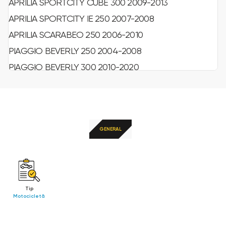
APRILIA SPORTCITY CUBE 300 2009-2013
APRILIA SPORTCITY IE 250 2007-2008
APRILIA SCARABEO 250 2006-2010
PIAGGIO BEVERLY 250 2004-2008
PIAGGIO BEVERLY 300 2010-2020
PIAGGIO BEVERLY CRUISER 250 2007-2008
PIAGGIO BEVERLY SPORT 250 2006-2008
PIAGGIO BEVERLY TOURER 250 2008-2009
PIAGGIO BEVERLY TOURER 300 2009-2011
GENERAL
PIAGGIO CARNABY 250 2009-2010
PIAGGIO CARNABY CRUISER 300 2009-2013
PIAGGIO BEVERLY S 300 2020
Tip
PEUGEOT GEOPOLIS PREMIUM (NISSIN) 250 2006-2011
Motocicletă
PEUGEOT GEOPOLIS EXECUTIVE 250 2007-2009