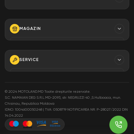
Contacte
Finantare
MAGAZIN
Despre Noi
Modalități de plată
TELEFON
+373 79 923 304
+373 79 923 306
SERVICE
+373 79 923 309
TELEFON
+373 79 923 301
E-MAIL
info@motoland.md
©
2024 MOTOLAND.MD Toate drepturile rezervate.
S.C. NAMAIAN DEG S.R.L.MD-2093, str. NEGRUZZI 40 ,S.Hulboaca, mun.
E-MAIL
Chisinau, Republica Moldova
service@motoland.md
ADRESA
IDNO: 1004600050248 | TVA: 0508719
NOTIFICAREA NR. P-28027/2022 DIN
Moldova or. Chisinau,
14.04.2022
str. Pietrăriei 3A
ADRESA
Moldova or. Chisinau,