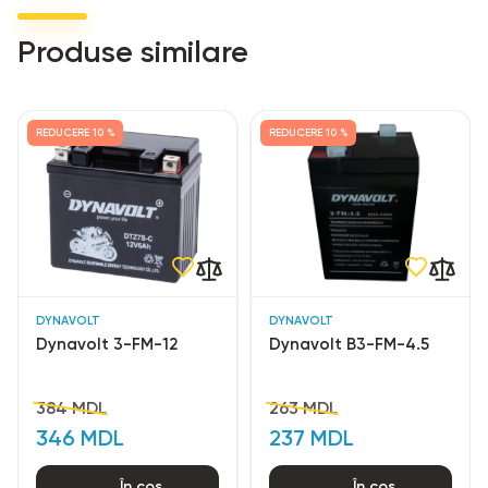
Produse similare
REDUCERE
10 %
REDUCERE
10 %
DYNAVOLT
DYNAVOLT
Dynavolt 3-FM-12
Dynavolt В3-FM-4.5
384 MDL
263 MDL
346 MDL
237 MDL
În coș
În coș