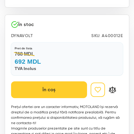
În stoc
DYNAVOLT
SKU:
A400012E
Pret de lista
768 MDL
692 MDL
TVA Inclus
În coș
Prețul ofertei are un caracter informativ, MOTOLAND își rezervă
dreptul de a modifica prețul fără notificare prealabilă. Pentru
confirmarea prețului si disponibilitatea produsului, vă rugăm să
ne contacta-ti!
Imaginile produselor prezentate pe site sunt cu titlu de
prezentare si pot diferi in orice mod (culoare, aspect etc.) de