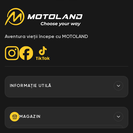
ampatament 1481 mm
scarite pentru picioare
sistem iluminare LED
display complet color H50 TFT, conectivitate la
Aventura vieții începe cu MOTOLAND
smartphone (permite apeluri, muzica etc.)
optional, applicatia de navigatie turn-by-turn
port USB tip C standard
conform normelor de emisii EURO 5.2.
INFORMAȚIE UTILĂ
Contacte
Finantare
MAGAZIN
Despre Noi
Modalități de plată
TELEFON