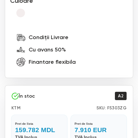
Culoare
Condiții Livrare
Cu avans 50%
Finantare flexibila
În stoc
A2
KTM
SKU:
F5303ZG
Pret de lista
Pret de lista
159.782
MDL
7.910
EUR
TVA Inclus
TVA Inclus