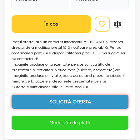
În coș
Prețul ofertei are un caracter informativ, MOTOLAND își rezervă
dreptul de a modifica prețul fără notificare prealabilă. Pentru
confirmarea prețului si disponibilitatea produsului, vă rugăm să
ne contacta-ti!
Imaginile produselor prezentate pe site sunt cu titlu de
prezentare si pot diferi in orice mod (culoare, aspect etc.) de
imaginile produselor livrate, acestea putand prezenta abateri
minore de la pozele si descrierile prezentate pe site.
* Ofertele sunt disponibile in limita stocului.
SOLICITĂ OFERTA
Modalități de plată