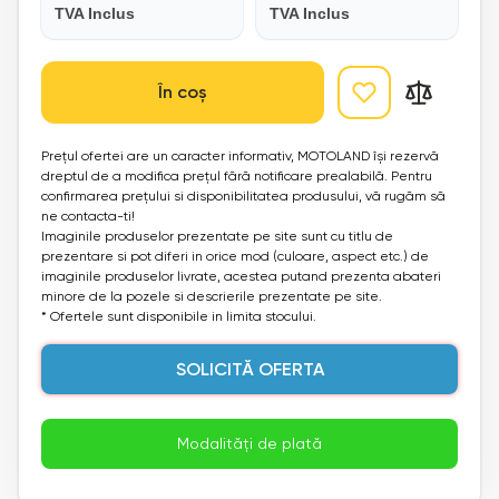
TVA Inclus
TVA Inclus
În coș
Prețul ofertei are un caracter informativ, MOTOLAND își rezervă
dreptul de a modifica prețul fără notificare prealabilă. Pentru
confirmarea prețului si disponibilitatea produsului, vă rugăm să
ne contacta-ti!
Imaginile produselor prezentate pe site sunt cu titlu de
prezentare si pot diferi in orice mod (culoare, aspect etc.) de
imaginile produselor livrate, acestea putand prezenta abateri
minore de la pozele si descrierile prezentate pe site.
* Ofertele sunt disponibile in limita stocului.
SOLICITĂ OFERTA
Modalități de plată