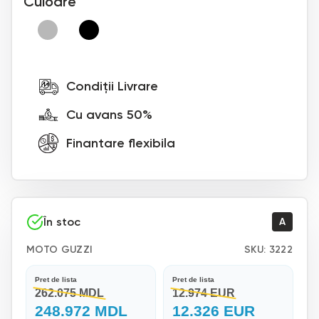
Culoare
Condiții Livrare
Cu avans 50%
Finantare flexibila
În stoc
A
MOTO GUZZI
SKU:
3222
Pret de lista
Pret de lista
262.075 MDL
12.974 EUR
248.972 MDL
12.326 EUR