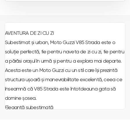
AVENTURA DE ZI CU ZI
Subestimat și urban, Moto Guzzi V85 Strada este o
soluție perfectă, fie pentru naveta de zi cu zi, fie pentru
a părăsi orașul în urmă și pentru a explora mai departe.
Acesta este un Moto Guzzi cu un stil care își prezintă
structura ușoară și manevrabilitate excelentă, ceea ce
înseamnă că V85 Strada este întotdeauna gata să
domine șosea.
Eleganță subestimată
V85 Strada face o declarație prin designul său minimal și
lipsa suprastructurii care este construită pentru caracter