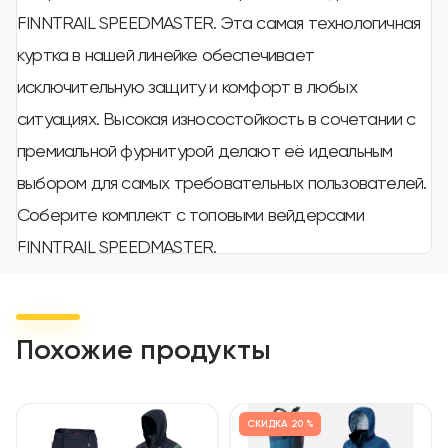
FINNTRAIL SPEEDMASTER. Эта самая технологичная
куртка в нашей линейке обеспечивает
исключительную защиту и комфорт в любых
ситуациях. Высокая износостойкость в сочетании с
премиальной фурнитурой делают её идеальным
выбором для самых требовательных пользователей.
Соберите комплект с топовыми вейдерсами
FINNTRAIL SPEEDMASTER.
Основные характеристики и преимущества
Четырёхслойный материал способен выдерживать
сильный дождь в течение 24 часов.
Похожие продукты
Мембрана HARD-TEX позволяет телу дышать и не
пропускает воду внутрь. Пропитка DWR
СКИДКА
20 %
отталкивает воду и препятствует впитыванию грязи.