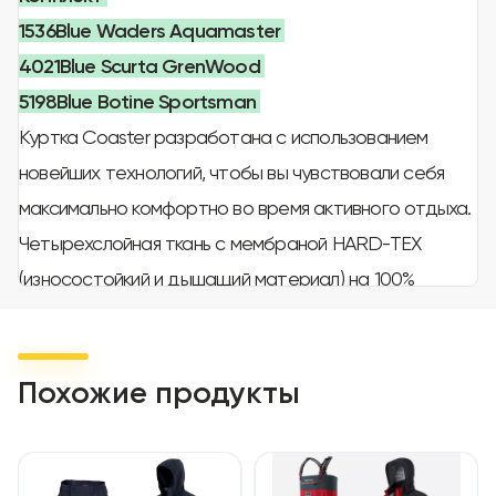
1536Blue Waders Aquamaster
4021Blue Scurta GrenWood
5198Blue Botine Sportsman
Куртка Coaster разработана с использованием
новейших технологий, чтобы вы чувствовали себя
максимально комфортно во время активного отдыха.
Четырехслойная ткань с мембраной HARD-TEX
(износостойкий и дышащий материал) на 100%
защищает от воды и ветра. DWR (гидрофобное
покрытие) предотвращает впитывание грязи и вязкой
влаги, предотвращая появление разводов на
Похожие продукты
поверхности. Структура ткани позволяет
оставаться комфортно в течение 24 часов под
сильным дождем и мокрым снегом. Шарнирный крой