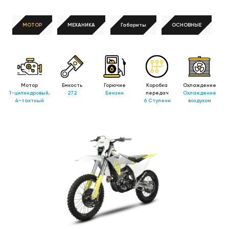
МОТОР
МЕХАНИКА
Габариты
ОСНОВНЫЕ
Мотор
Емкость
Горючие
Коробка
Охлаждение
1-цилиндровый,
272
Бензин
передач
Охлаждение
4-тактный
6 Ступени
воздухом