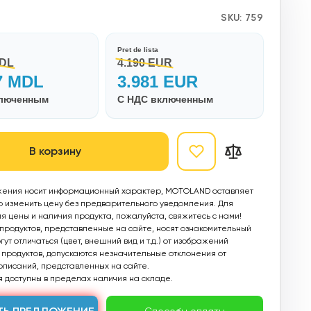
SKU:
759
Pret de lista
MDL
4.190 EUR
7 MDL
3.981 EUR
ключенным
С НДС включенным
В корзину
ения носит информационный характер, MOTOLAND оставляет
о изменить цену без предварительного уведомления. Для
 цены и наличия продукта, пожалуйста, свяжитесь с нами!
родуктов, представленные на сайте, носят ознакомительный
ут отличаться (цвет, внешний вид и т.д.) от изображений
продуктов, допускаются незначительные отклонения от
описаний, представленных на сайте.
 доступны в пределах наличия на складе.