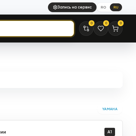
Запись на сервис
RO
RU
0
0
0
YAMAHA
чии
A1