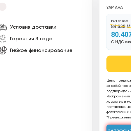
YAMAHA
Pret de lista
Условия доставки
84.638 
80.40
Гарантия 3 года
С НДС в
Гибкое финансирование
Цена предлож
за собой прав
подтверждения
Изображения п
характер и мог
поставляемых 
фотографий и 
*Предложения