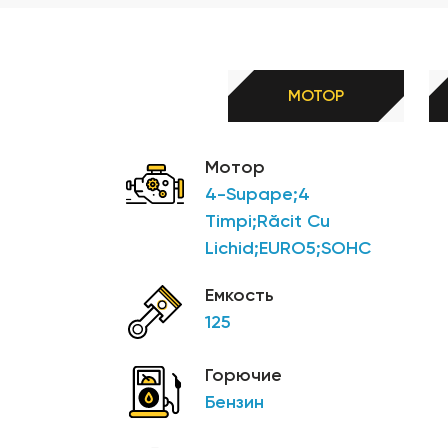
-Система контроля тяги
-Start & Stop
-Место для хранения под седлом
МОТОР
-Большие ЖК-инструменты
-Розетка и передние карманы
Мотор
-Передние и задние дисковые тормоза с АБС
4-Supape;4
Timpi;Răcit Cu
Lichid;EURO5;SOHC
Емкость
125
Горючие
Бензин