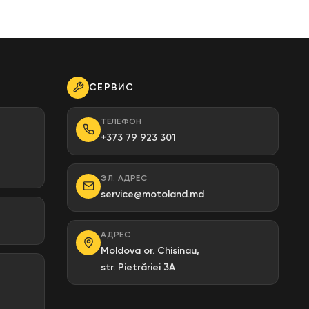
СЕРВИС
ТЕЛЕФОН
+373 79 923 301
ЭЛ. АДРЕС
service@motoland.md
АДРЕС
Moldova or. Chisinau,
str. Pietrăriei 3A