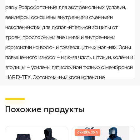
ряду. Разработанные для экстремальных условий,
вейдерсы оснащены внутренними съемными
наколенниками для дополнительной защиты от
травм, просторными внешними и внутренними
карманами на водо- и грязезащитных молниях. Зоны
повышенного износа – нижняя часть штанин, колени и
ягодицы – усилены пятислойной тканью с мембраной
HARD-TEX. Эргономичный крой колена не
ограничивает подвижность. Вейдерсы оснащены
эластичным поясом с пряжкой YKK для регулировки
по талии, D-образными кольцами, петлями для сушки
Похожие продукты
и светоотражающими элементами для
безопасности в темное время суток. Эластичные
СКИДКА
20 %
подтяжки регулируются по высоте. Все швы